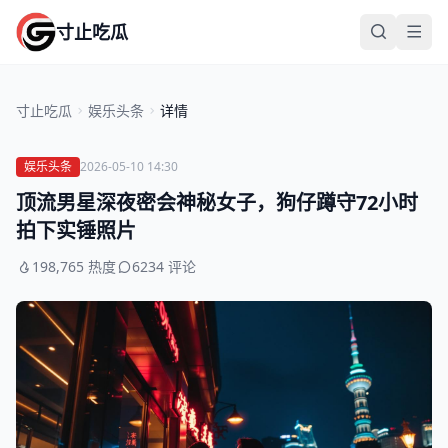
寸止吃瓜
寸止吃瓜
娱乐头条
详情
娱乐头条
2026-05-10 14:30
顶流男星深夜密会神秘女子，狗仔蹲守72小时
拍下实锤照片
198,765 热度
6234 评论