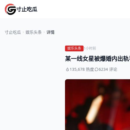
寸止吃瓜
寸止吃瓜
娱乐头条
详情
娱乐头条
1小时前
某一线女星被爆婚内出轨
135,678 热度
6234 评论