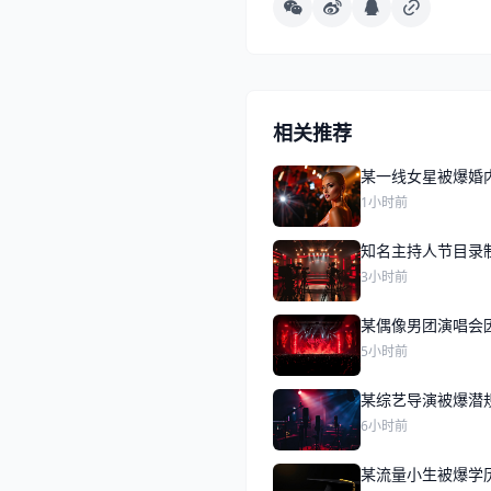
相关推荐
某一线女星被爆婚
1小时前
知名主持人节目录
3小时前
某偶像男团演唱会
5小时前
某综艺导演被爆潜
6小时前
某流量小生被爆学