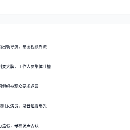
内出轨导演，亲密视频外流
制耍大牌，工作人员集体吐槽
因假唱被观众要求退票
规则女演员，录音证据曝光
历造假，母校发声否认