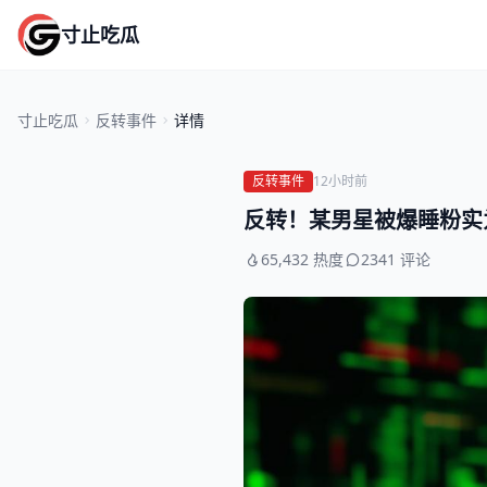
寸止吃瓜
寸止吃瓜
反转事件
详情
反转事件
12小时前
反转！某男星被爆睡粉实
65,432 热度
2341 评论