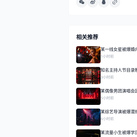
相关推荐
某一线女星被爆婚
1小时前
知名主持人节目录
3小时前
某偶像男团演唱会
5小时前
某综艺导演被爆潜
6小时前
某流量小生被爆学