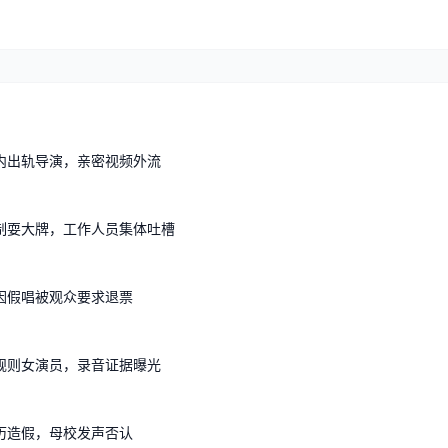
内出轨导演，亲密视频外流
制耍大牌，工作人员集体吐槽
因假唱被观众要求退票
规则女演员，录音证据曝光
历造假，母校发声否认